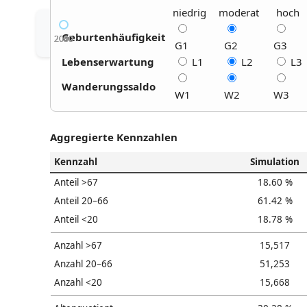
niedrig
moderat
hoch
Geburtenhäufigkeit
2030
2040
2050
2060
2070
G1
G2
G3
Lebenserwartung
L1
L2
L3
Wanderungssaldo
W1
W2
W3
Aggregierte Kennzahlen
Kennzahl
Simulation
Anteil >67
18.60 %
Anteil 20–66
61.42 %
Anteil <20
18.78 %
Anzahl >67
15,517
Anzahl 20–66
51,253
Anzahl <20
15,668